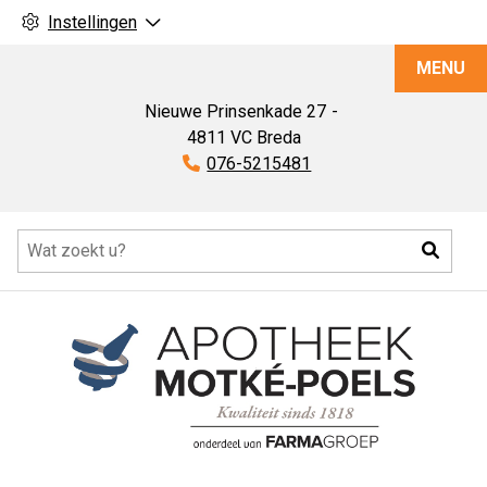
Instellingen
Apotheek
MENU
Motké-
Poels
Nieuwe Prinsenkade
27
4811 VC
Breda
Tel:
076-5215481
Hoofdmenu
Zoeke