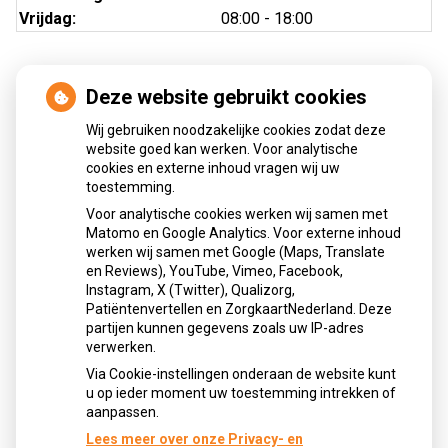
Vrijdag:
08:00 - 18:00
Deze website gebruikt cookies
Nieuws
Wij gebruiken noodzakelijke cookies zodat deze
Sinds huisartsen afslankmedicijnen mogen voorschrijven,
website goed kan werken. Voor analytische
cookies en externe inhoud vragen wij uw
neemt gebruik toe
toestemming.
Schurft sinds corona geen vergeten ziekte meer: aantal
Voor analytische cookies werken wij samen met
uitbraken fors gestegen
Matomo en Google Analytics. Voor externe inhoud
Stoppen met afslankmedicijnen betekent zonder
werken wij samen met Google (Maps, Translate
leefstijlaanpassingen weer gewichtstoename
en Reviews), YouTube, Vimeo, Facebook,
Instagram, X (Twitter), Qualizorg,
Kookadvies drinkwater in provincie Utrecht vanwege
Patiëntenvertellen en ZorgkaartNederland. Deze
besmetting
partijen kunnen gegevens zoals uw IP-adres
Terugroepactie babyvoeding Nestlé: bacterie kan baby’s
verwerken.
ziek maken
Via Cookie-instellingen onderaan de website kunt
u op ieder moment uw toestemming intrekken of
aanpassen.
Lees meer over onze Privacy- en