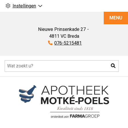
Instellingen
Apotheek
MENU
Motké-
Poels
Nieuwe Prinsenkade
27
4811 VC
Breda
Tel:
076-5215481
Hoofdmenu
Zoeke