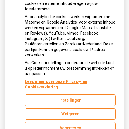
cookies en externe inhoud vragen wij uw
neemt gebruik toe
toestemming.
Schurft sinds corona geen vergeten ziekte meer: aantal
Voor analytische cookies werken wij samen met
uitbraken fors gestegen
Matomo en Google Analytics. Voor externe inhoud
Stoppen met afslankmedicijnen betekent zonder
werken wij samen met Google (Maps, Translate
leefstijlaanpassingen weer gewichtstoename
en Reviews), YouTube, Vimeo, Facebook,
Instagram, X (Twitter), Qualizorg,
Kookadvies drinkwater in provincie Utrecht vanwege
Patiëntenvertellen en ZorgkaartNederland. Deze
besmetting
partijen kunnen gegevens zoals uw IP-adres
Terugroepactie babyvoeding Nestlé: bacterie kan baby’s
verwerken.
ziek maken
Via Cookie-instellingen onderaan de website kunt
u op ieder moment uw toestemming intrekken of
aanpassen.
Lees meer over onze Privacy- en
Cookieverklaring.
Instellingen
Weigeren
Uw Zorg Online
|
Beheer
motke@ezorg.nl
Accepteren