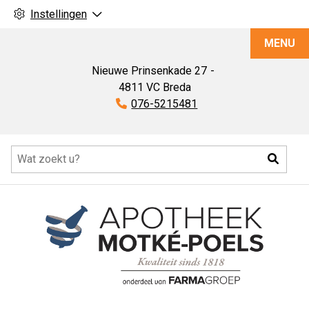
Instellingen
Apotheek
MENU
Motké-
Poels
Nieuwe Prinsenkade
27
4811 VC
Breda
Tel:
076-5215481
Hoofdmenu
Zoeke