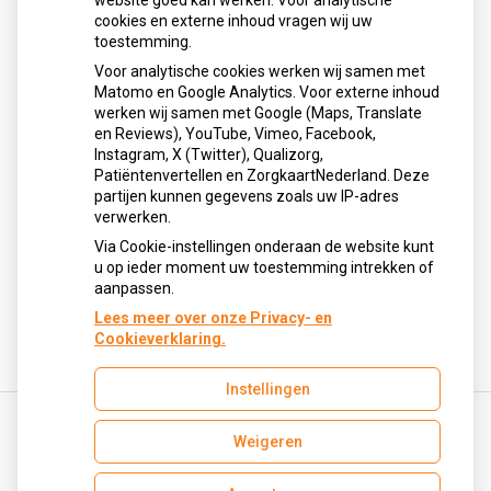
Sinds huisartsen afslankmedicijnen mogen voorschrijven,
website goed kan werken. Voor analytische
cookies en externe inhoud vragen wij uw
neemt gebruik toe
toestemming.
Schurft sinds corona geen vergeten ziekte meer: aantal
Voor analytische cookies werken wij samen met
uitbraken fors gestegen
Matomo en Google Analytics. Voor externe inhoud
Stoppen met afslankmedicijnen betekent zonder
werken wij samen met Google (Maps, Translate
leefstijlaanpassingen weer gewichtstoename
en Reviews), YouTube, Vimeo, Facebook,
Instagram, X (Twitter), Qualizorg,
Kookadvies drinkwater in provincie Utrecht vanwege
Patiëntenvertellen en ZorgkaartNederland. Deze
besmetting
partijen kunnen gegevens zoals uw IP-adres
Terugroepactie babyvoeding Nestlé: bacterie kan baby’s
verwerken.
ziek maken
Via Cookie-instellingen onderaan de website kunt
u op ieder moment uw toestemming intrekken of
aanpassen.
Lees meer over onze Privacy- en
Cookieverklaring.
Instellingen
Weigeren
Uw Zorg Online
|
Beheer
motke@ezorg.nl