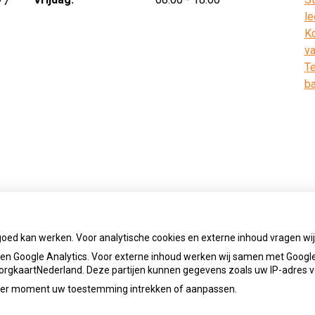
/7
le
Ko
v
Te
ba
)
goed kan werken. Voor analytische cookies en externe inhoud vragen w
n Google Analytics. Voor externe inhoud werken wij samen met Google
 ZorgkaartNederland. Deze partijen kunnen gegevens zoals uw IP-adres 
ieder moment uw toestemming intrekken of aanpassen.