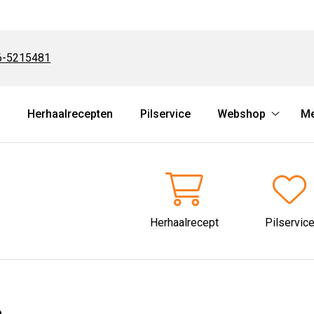
:
6-5215481
l
Herhaalrecepten
Pilservice
Webshop
M
Websh
submen
Herhaalrecept
Pilservic
n