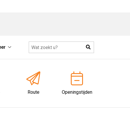
Zoeken
eer
op
Meer
u
submenu
e
Route
Openingstijden