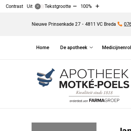
Tekst
Tekst
Contrast
Tekstgrootte
100%
Uit
verkleinen
vergroten
Apotheek
met
met
Motké-
Nieuwe Prinsenkade
27
4811 VC
Breda
Tel
07
10%
10%
Poels
Hoofdmenu
Home
De apotheek
Medicijnenro
De
apotheek
submenu
Ja