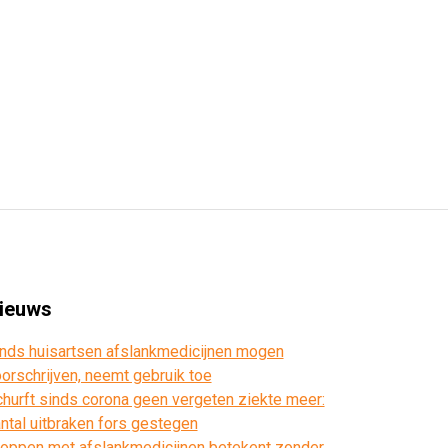
ieuws
nds huisartsen afslankmedicijnen mogen
orschrijven, neemt gebruik toe
hurft sinds corona geen vergeten ziekte meer:
ntal uitbraken fors gestegen
oppen met afslankmedicijnen betekent zonder